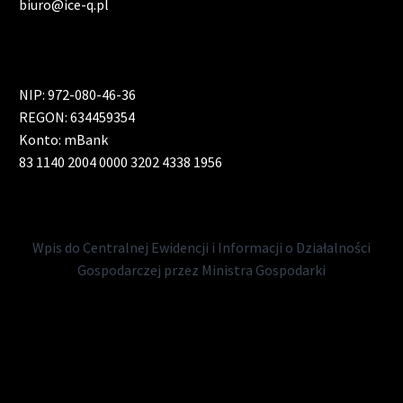
biuro@ice-q.pl
NIP: 972-080-46-36
REGON: 634459354
Konto: mBank
83 1140 2004 0000 3202 4338 1956
Wpis do Centralnej Ewidencji i Informacji o Działalności
Gospodarczej przez Ministra Gospodarki