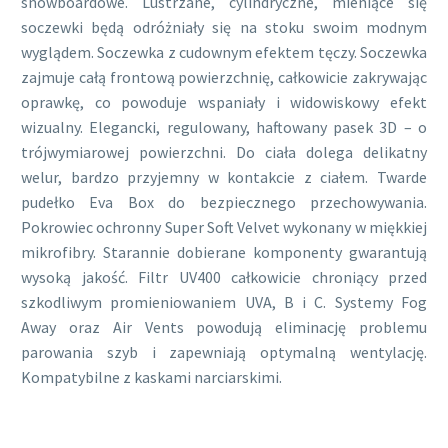
snowboardowe. Lustrzane, cylindryczne, mieniące się
soczewki będą odróżniały się na stoku swoim modnym
wyglądem. Soczewka z cudownym efektem tęczy. Soczewka
zajmuje całą frontową powierzchnię, całkowicie zakrywając
oprawkę, co powoduje wspaniały i widowiskowy efekt
wizualny. Elegancki, regulowany, haftowany pasek 3D – o
trójwymiarowej powierzchni. Do ciała dolega delikatny
welur, bardzo przyjemny w kontakcie z ciałem. Twarde
pudełko Eva Box do bezpiecznego przechowywania.
Pokrowiec ochronny Super Soft Velvet wykonany w miękkiej
mikrofibry. Starannie dobierane komponenty gwarantują
wysoką jakość. Filtr UV400 całkowicie chroniący przed
szkodliwym promieniowaniem UVA, B i C. Systemy Fog
Away oraz Air Vents powodują eliminację problemu
parowania szyb i zapewniają optymalną wentylację.
Kompatybilne z kaskami narciarskimi.