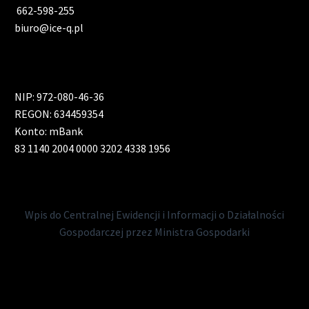
662-598-255
biuro@ice-q.pl
NIP: 972-080-46-36
REGON: 634459354
Konto: mBank
83 1140 2004 0000 3202 4338 1956
Wpis do Centralnej Ewidencji i Informacji o Działalności
Gospodarczej przez Ministra Gospodarki