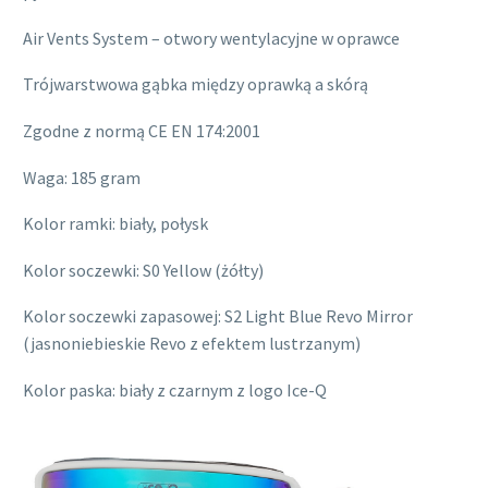
Air Vents System – otwory wentylacyjne w oprawce
Trójwarstwowa gąbka między oprawką a skórą
Zgodne z normą CE EN 174:2001
Waga: 185 gram
Kolor ramki: biały, połysk
Kolor soczewki: S0 Yellow (żółty)
Kolor soczewki zapasowej: S2 Light Blue Revo Mirror
(jasnoniebieskie Revo z efektem lustrzanym)
Kolor paska: biały z czarnym z logo Ice-Q