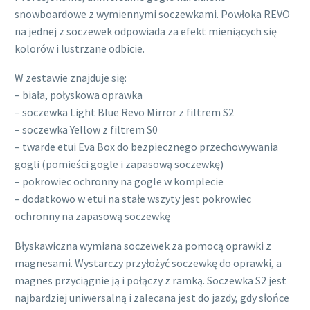
snowboardowe z wymiennymi soczewkami. Powłoka REVO
na jednej z soczewek odpowiada za efekt mieniących się
kolorów i lustrzane odbicie.
W zestawie znajduje się:
– biała, połyskowa oprawka
– soczewka Light Blue Revo Mirror z filtrem S2
– soczewka Yellow z filtrem S0
– twarde etui Eva Box do bezpiecznego przechowywania
gogli (pomieści gogle i zapasową soczewkę)
– pokrowiec ochronny na gogle w komplecie
– dodatkowo w etui na stałe wszyty jest pokrowiec
ochronny na zapasową soczewkę
Błyskawiczna wymiana soczewek za pomocą oprawki z
magnesami. Wystarczy przyłożyć soczewkę do oprawki, a
magnes przyciągnie ją i połączy z ramką. Soczewka S2 jest
najbardziej uniwersalną i zalecana jest do jazdy, gdy słońce