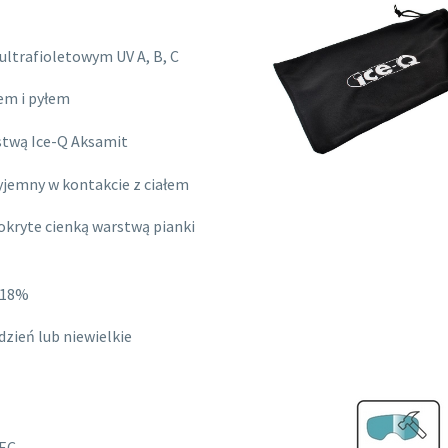
ltrafioletowym UV A, B, C
em i pyłem
stwą Ice-Q Aksamit
zyjemny w kontakcie z ciałem
okryte cienką warstwą pianki
8-18%
zień lub niewielkie
EEC