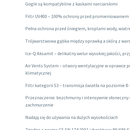
Gogle są kompatybilne z kaskami narciarskimi
Filtr UV400 – 100% ochrony przed promieniowaniem u
Pełna ochrona przed śniegiem, kroplami wody, wiatr
Trójwarstwowa gąbka między oprawką a skórą z war
Ice-Q Aksamit – delikatny welur wysokiej jakości, pr
Air Vents System – otwory wentylacyjne w oprawce p
klimatycznej
Filtr kategorii S3 – transmisja światła na poziomie 
Przeznaczenie: bezchmurny i intensywnie słoneczny d
zachmurzenie
Nadają się do używania na dużych wysokościach
Zgodne z normą CE EN 174:2001 i dyrektywą 89/686 