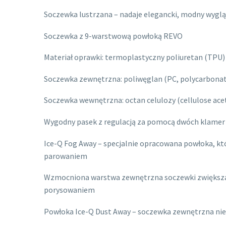
Soczewka lustrzana – nadaje elegancki, modny wygl
Soczewka z 9-warstwową powłoką REVO
Materiał oprawki: termoplastyczny poliuretan (TPU)
Soczewka zewnętrzna: poliwęglan (PC, polycarbona
Soczewka wewnętrzna: octan celulozy (cellulose ace
Wygodny pasek z regulacją za pomocą dwóch klamer
Ice-Q Fog Away – specjalnie opracowana powłoka, kt
parowaniem
Wzmocniona warstwa zewnętrzna soczewki zwiększa
porysowaniem
Powłoka Ice-Q Dust Away – soczewka zewnętrzna nie p