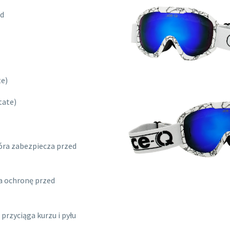
ąd
te)
tate)
óra zabezpiecza przed
 ochronę przed
rzyciąga kurzu i pyłu