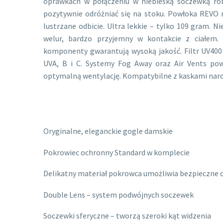
oprawkach w połączeniu w niebieską soczewką rob
pozytywnie odróżniać się na stoku. Powłoka REVO n
lustrzane odbicie. Ultra lekkie – tylko 109 gram. Ni
welur, bardzo przyjemny w kontakcie z ciałem.
komponenty gwarantują wysoką jakość. Filtr UV400
UVA, B i C. Systemy Fog Away oraz Air Vents pow
optymalną wentylację. Kompatybilne z kaskami narc
Oryginalne, eleganckie gogle damskie
Pokrowiec ochronny Standard w komplecie
Delikatny materiał pokrowca umożliwia bezpieczne 
Double Lens – system podwójnych soczewek
Soczewki sferyczne – tworzą szeroki kąt widzenia