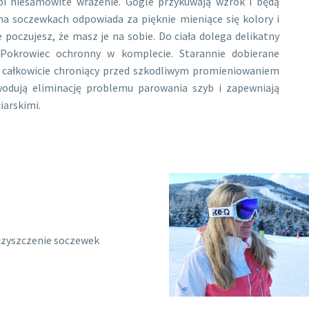
i niesamowite wrażenie. Gogle przykuwają wzrok i będą
a soczewkach odpowiada za pięknie mieniące się kolory i
e poczujesz, że masz je na sobie. Do ciała dolega delikatny
 Pokrowiec ochronny w komplecie. Starannie dobierane
 całkowicie chroniący przed szkodliwym promieniowaniem
odują eliminację problemu parowania szyb i zapewniają
iarskimi.
czyszczenie soczewek