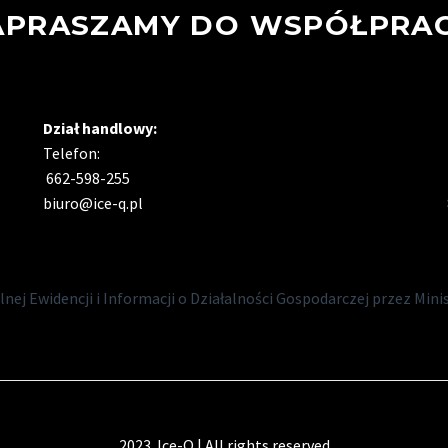
APRASZAMY DO WSPÓŁPRAC
Dział handlowy:
Telefon:
662-598-255
biuro@ice-q.pl
nej Ewidencji i Informacji o Działalności Gospodarczej przez Min
2023 Ice-Q | All rights reserved