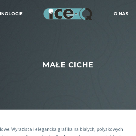
HNOLOGIE
O NAS
MAŁE CICHE
we. Wyrazista i elegancka grafika na białych, połyskowych