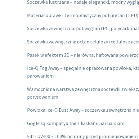
Soczewka lustrzana – nadaje elegancki, modny wygl
Materiał oprawki: termoplastyczny poliuretan (TPU)
Soczewka zewnętrzna: poliwęglan (PC, polycarbona
Soczewka wewnętrzna: octan celulozy (cellulose ace
Pasek w efektem 3D – nierówna, haftowana powierzch
Ice-Q Fog Away – specjalnie opracowana powłoka, kt
parowaniem
Wzmocniona warstwa zewnętrzna soczewki zwiększa
porysowaniem
Powłoka Ice-Q Dust Away – soczewka zewnętrzna nie p
Gogle są kompatybilne z kaskami narciarskimi
Filtr UV400 – 100% ochrony przed promieniowaniem u