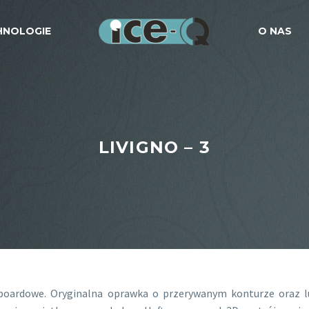
HNOLOGIE
O NAS
LIVIGNO – 3
wboardowe. Oryginalna oprawka o przerywanym konturze oraz 