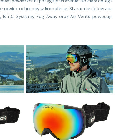
owej powierzchni potęguje wrażenie. Do ciała dolega
okrowiec ochronny w komplecie. Starannie dobierane
 B i C. Systemy Fog Away oraz Air Vents powodują