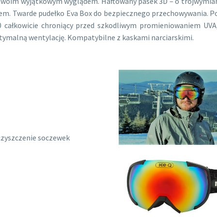
u swoim wyjątkowym wyglądem. Haftowany pasek 3D – o trójwymiar
iałem. Twarde pudełko Eva Box do bezpiecznego przechowywania. P
0 całkowicie chroniący przed szkodliwym promieniowaniem UVA,
tymalną wentylację. Kompatybilne z kaskami narciarskimi.
czyszczenie soczewek