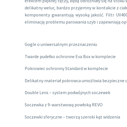
efektem pięknej tęczy, będą odróżniały się na stok
delikatny welur, bardzo przyjemny w kontakcie z c
komponenty gwarantują wysoką jakość. Filtr UV40
eliminację problemu parowania szyb i zapewniają op
Gogle o uniwersalnym przeznaczeniu
Twarde pudełko ochronne Eva Box w komplecie
Pokrowiec ochronny Standard w komplecie
Delikatny materiał pokrowca umożliwia bezpieczne 
Double Lens – system podwójnych soczewek
Soczewka z 9-warstwową powłoką REVO
Soczewki sferyczne – tworzą szeroki kąt widzenia