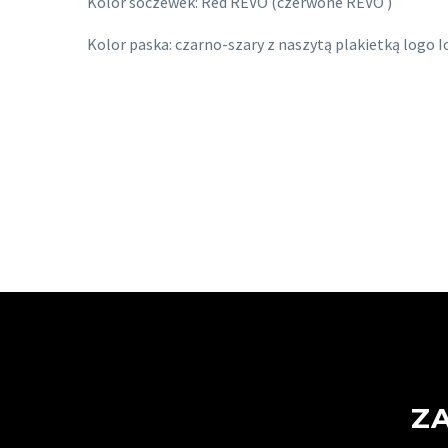
Kolor soczewek: Red REVO (czerwone REVO )
Kolor paska: czarno-szary z naszytą plakietką logo I
Z