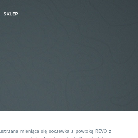
SKLEP
lustrzana mieniąca się soczewka z powłoką REVO z