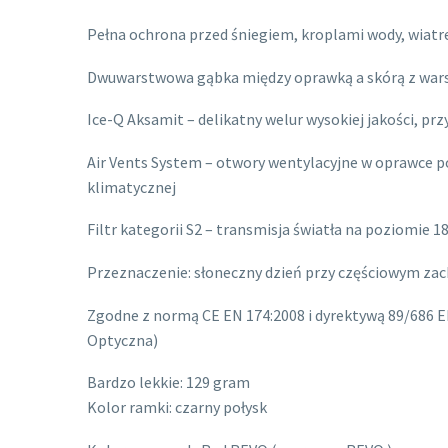
Pełna ochrona przed śniegiem, kroplami wody, wiatr
Dwuwarstwowa gąbka między oprawką a skórą z war
Ice-Q Aksamit – delikatny welur wysokiej jakości, pr
Air Vents System – otwory wentylacyjne w oprawce p
klimatycznej
Filtr kategorii S2 – transmisja światła na poziomie 
Przeznaczenie: słoneczny dzień przy częściowym za
Zgodne z normą CE EN 174:2008 i dyrektywą 89/686 
Optyczna)
Bardzo lekkie: 129 gram
Kolor ramki: czarny połysk