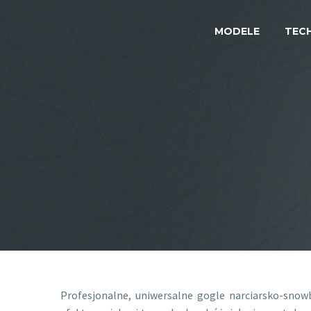
MODELE
TEC
Profesjonalne, uniwersalne gogle narciarsko-sno