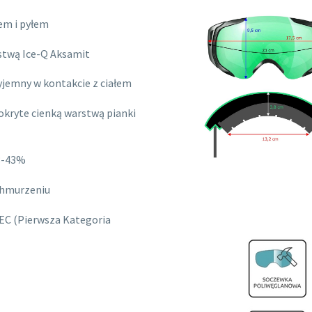
em i pyłem
stwą Ice-Q Aksamit
zyjemny w kontakcie z ciałem
okryte cienką warstwą pianki
18-43%
chmurzeniu
EEC (Pierwsza Kategoria