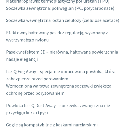
Materiał oprawki: termoplastyczny poliuretan (TPU)
Soczewka zewnętrzna: poliwęglan (PC, polycarbonate)
Soczewka wewnętrzna: octan celulozy (cellulose acetate)
Efektowny haftowany pasek z regulacją, wykonany z
wytrzymałego nylonu
Pasek w efektem 3D – nierówna, haftowana powierzchnia
nadaje elegancji
Ice-Q Fog Away – specjalnie opracowana powłoka, która
zabezpiecza przed parowaniem
Wzmocniona warstwa zewnętrzna soczewki zwiększa
ochronę przed porysowaniem
Powłoka Ice-Q Dust Away – soczewka zewnętrzna nie
przyciąga kurzu i pyłu
Gogle są kompatybilne z kaskami narciarskimi