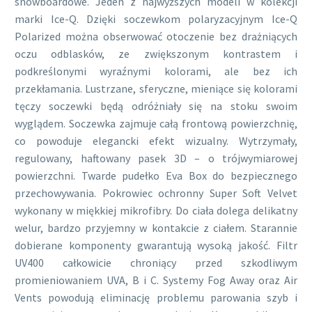
snowboardowe. Jeden z najwyższych modeli w kolekcji
marki Ice-Q. Dzięki soczewkom polaryzacyjnym Ice-Q
Polarized można obserwować otoczenie bez drażniących
oczu odblasków, ze zwiększonym kontrastem i
podkreślonymi wyraźnymi kolorami, ale bez ich
przekłamania. Lustrzane, sferyczne, mieniące się kolorami
tęczy soczewki będą odróżniały się na stoku swoim
wyglądem. Soczewka zajmuje całą frontową powierzchnię,
co powoduje elegancki efekt wizualny. Wytrzymały,
regulowany, haftowany pasek 3D – o trójwymiarowej
powierzchni. Twarde pudełko Eva Box do bezpiecznego
przechowywania. Pokrowiec ochronny Super Soft Velvet
wykonany w miękkiej mikrofibry. Do ciała dolega delikatny
welur, bardzo przyjemny w kontakcie z ciałem. Starannie
dobierane komponenty gwarantują wysoką jakość. Filtr
UV400 całkowicie chroniący przed szkodliwym
promieniowaniem UVA, B i C. Systemy Fog Away oraz Air
Vents powodują eliminację problemu parowania szyb i